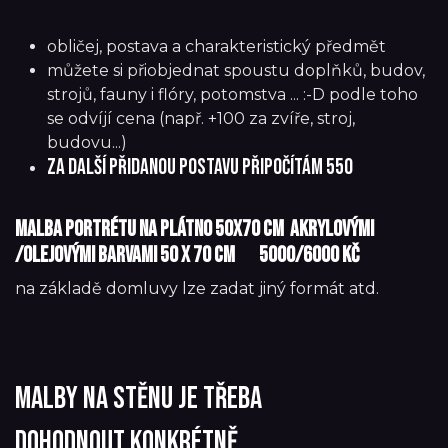
obličej, postava a charakteristický předmět
můžete si přiobjednat spoustu doplňků, budov,
strojů, fauny i flóry, potomstva ... :-D podle toho
se odvíjí cena (např. +100 za zvíře, stroj,
budovu...)
za další přidanou postavu připočítám 550
Malba portrétu na plátno 50x70 cm akrylovými
/olejovými barvami 50 x 70 cm ​​5000/6000 Kč
na základě domluvy lze zadat jiný formát atd.
malby na stěnu je třeba
dohodnout konkrétně