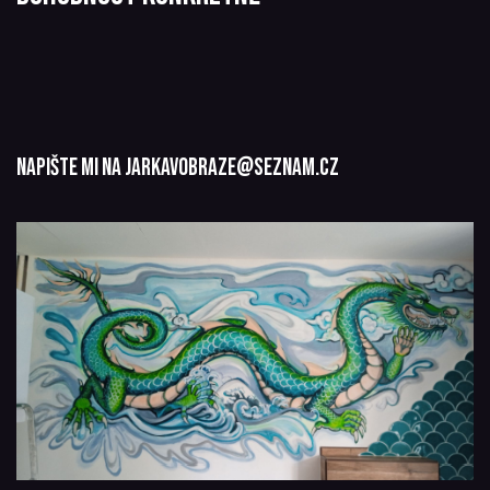
napište mi na jarkavobraze@seznam.cz​
​​